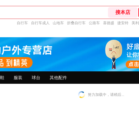
自行车
自行车成人
山地车
折叠自行车
公路车
喜德盛
捷安特
美利
鞋
服装
球台
其他配件
努力加载中，请稍后...