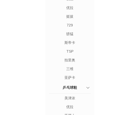
优拉
挺拔
729
骄猛
斯帝卡
TSP
拍里奥
三维
亚萨卡
乒乓球鞋
美津浓
优拉