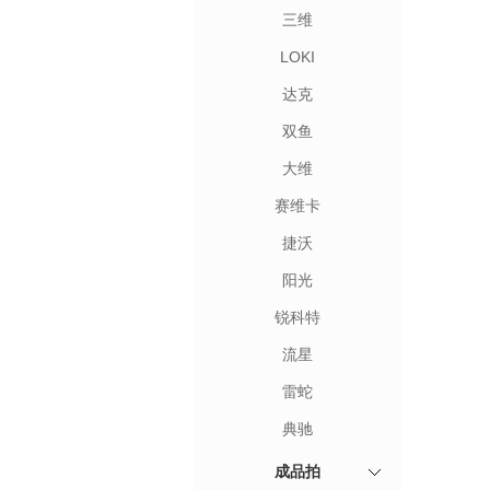
三维
LOKI
达克
双鱼
大维
赛维卡
捷沃
阳光
锐科特
流星
雷蛇
典驰
成品拍