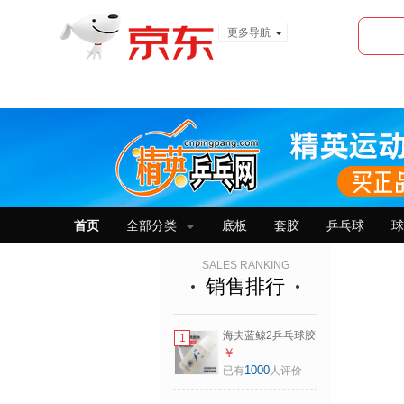
更多导航
服装城
食品
金融
首页
全部分类
底板
套胶
乒乓球
球
SALES RANKING
销售排行
海夫蓝鲸2乒乓球胶
1
水粘拍灌胶乒乓球
￥
拍粘拍胶皮有机胶
1000
已有
人评价
水粘合剂单瓶装
260ML/瓶 （带刷