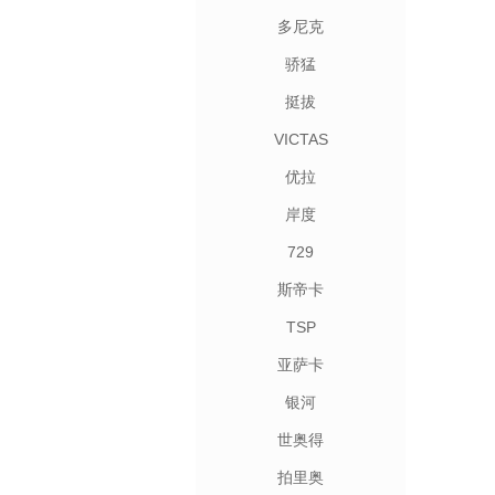
多尼克
骄猛
挺拔
VICTAS
优拉
岸度
729
斯帝卡
TSP
亚萨卡
银河
世奥得
拍里奥