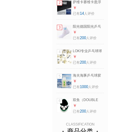
萨维卡赛维卡悬浮
2
子）
颗粒乒乓球长胶单
￥
胶皮非固化比赛用
14
已有
人评价
怪异中颗粒超柔底
皮 红色单胶皮
阳光德国阳光乒乓
3
球袜柔软舒适透气
￥
厚毛巾底男款女款
200
已有
人评价
比赛球袜乒乓球袜
SO160 纯白色 24-
LOKI专业乒乓球球
4
26cm
新材料ABS40+有缝
￥
乒乓球发球机俱乐
200
已有
人评价
部训练用乒乓球 一
星级 100只 精英乒
海夫海豚乒乓球胶
5
乓网
水乒乓球拍粘拍粘
￥
胶皮灌胶有机胶水
1000
已有
人评价
粘合剂 单瓶装
260ML/瓶
双鱼（DOUBLE
6
FISH）乒乓球世乒
￥
赛比赛专用球
200
已有
人评价
V40+有缝球三星级
专业新材料训练球3
CLASSIFICATION
星球 三星级 3只 德
商品分类
班世乒赛比赛纪念